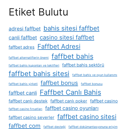
Etiket Bulutu
bahis sitesi faffbet
adresi faffbet
casino sitesi faffbet
canli faffbet
Faffbet Adresi
faffbet adres
faffbet bahis
faffbet alternatiflerin önemi
faffbet bahis sektörü
faffbet bahis kuponları ve teklifleri
faffbet bahis sitesi
faffbet bahis ve oyun kullanımı
faffbet bonus
faffbet bahis şirketi
faffbet bonusu
Faffbet Canlı Bahis
faffbet canli
faffbet canlı destek
faffbet canlı poker
faffbet casino
faffbet casino oyunları
faffbet casino fırsatları
faffbet casino sitesi
faffbet casino severler
faffbet com
faffbet desteği
faffbet dokümantasyonuna erişim