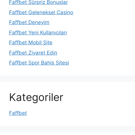
Faffbet Sürpriz Bonuslar
Faffbet Geleneksel Casino
Faffbet Deneyim
Faffbet Yeni Kullanıcıları
Faffbet Mobil Site
Faffbet Ziyaret Edin
Faffbet Spor Bahis Sitesi
Kategoriler
Faffbet