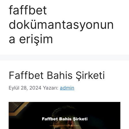
faffbet
dokümantasyonun
a erişim
Faffbet Bahis Şirketi
Eylül 28, 2024
Yazarı:
admin