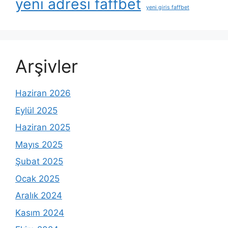
yeni adresi faffbet
yeni giris faffbet
Arşivler
Haziran 2026
Eylül 2025
Haziran 2025
Mayıs 2025
Şubat 2025
Ocak 2025
Aralık 2024
Kasım 2024