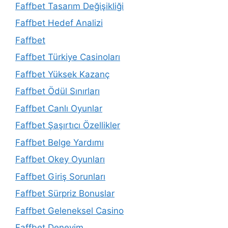
Faffbet Tasarım Değişikliği
Faffbet Hedef Analizi
Faffbet
Faffbet Türkiye Casinoları
Faffbet Yüksek Kazanç
Faffbet Ödül Sınırları
Faffbet Canlı Oyunlar
Faffbet Şaşırtıcı Özellikler
Faffbet Belge Yardımı
Faffbet Okey Oyunları
Faffbet Giriş Sorunları
Faffbet Sürpriz Bonuslar
Faffbet Geleneksel Casino
Faffbet Deneyim