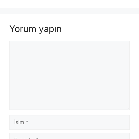
Yorum yapın
Yorum
İsim
E-