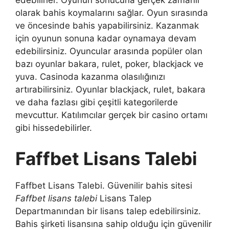
edebilirler. Oyunun sonucuna gerçek zamanlı
olarak bahis koymalarını sağlar. Oyun sırasında
ve öncesinde bahis yapabilirsiniz. Kazanmak
için oyunun sonuna kadar oynamaya devam
edebilirsiniz. Oyuncular arasında popüler olan
bazı oyunlar bakara, rulet, poker, blackjack ve
yuva. Casinoda kazanma olasılığınızı
artırabilirsiniz. Oyunlar blackjack, rulet, bakara
ve daha fazlası gibi çeşitli kategorilerde
mevcuttur. Katılımcılar gerçek bir casino ortamı
gibi hissedebilirler.
Faffbet Lisans Talebi
Faffbet Lisans Talebi. Güvenilir bahis sitesi
Faffbet lisans talebi
Lisans Talep
Departmanından bir lisans talep edebilirsiniz.
Bahis şirketi lisansına sahip olduğu için güvenilir