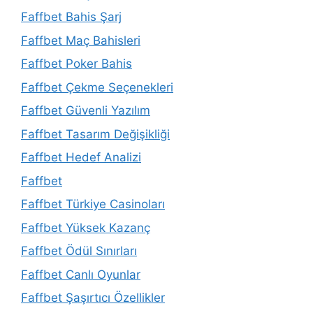
Faffbet Bahis Şarj
Faffbet Maç Bahisleri
Faffbet Poker Bahis
Faffbet Çekme Seçenekleri
Faffbet Güvenli Yazılım
Faffbet Tasarım Değişikliği
Faffbet Hedef Analizi
Faffbet
Faffbet Türkiye Casinoları
Faffbet Yüksek Kazanç
Faffbet Ödül Sınırları
Faffbet Canlı Oyunlar
Faffbet Şaşırtıcı Özellikler