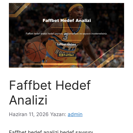
Faffbet Hedef
Analizi
Haziran 11, 2026
Yazarı:
admin
Faffbet hedef analizi hedef sayısını,