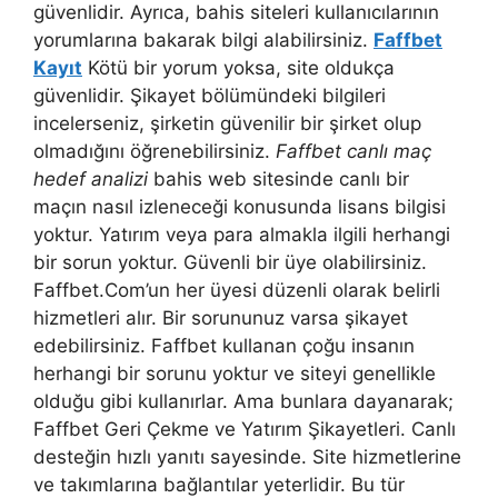
güvenlidir. Ayrıca, bahis siteleri kullanıcılarının
yorumlarına bakarak bilgi alabilirsiniz.
Faffbet
Kayıt
Kötü bir yorum yoksa, site oldukça
güvenlidir. Şikayet bölümündeki bilgileri
incelerseniz, şirketin güvenilir bir şirket olup
olmadığını öğrenebilirsiniz.
Faffbet canlı maç
hedef analizi
bahis web sitesinde canlı bir
maçın nasıl izleneceği konusunda lisans bilgisi
yoktur. Yatırım veya para almakla ilgili herhangi
bir sorun yoktur. Güvenli bir üye olabilirsiniz.
Faffbet.Com’un her üyesi düzenli olarak belirli
hizmetleri alır. Bir sorununuz varsa şikayet
edebilirsiniz. Faffbet kullanan çoğu insanın
herhangi bir sorunu yoktur ve siteyi genellikle
olduğu gibi kullanırlar. Ama bunlara dayanarak;
Faffbet Geri Çekme ve Yatırım Şikayetleri. Canlı
desteğin hızlı yanıtı sayesinde. Site hizmetlerine
ve takımlarına bağlantılar yeterlidir. Bu tür