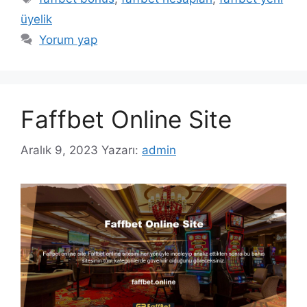
üyelik
Yorum yap
Faffbet Online Site
Aralık 9, 2023
Yazarı:
admin