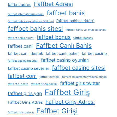
Faffbet Adresi
faffbet adres
faffbet bahis
faffbet alternatiflerin önemi
faffbet bahis sektörü
faffbet bahis kuponları ve teklifleri
faffbet bahis sitesi
faffbet bahis ve oyun kullanımı
faffbet bonus
faffbet bahis şirketi
faffbet bonusu
Faffbet Canlı Bahis
faffbet canli
faffbet canlı destek
faffbet canlı poker
faffbet casino
faffbet casino oyunları
faffbet casino fırsatları
faffbet casino sitesi
faffbet casino severler
faffbet com
faffbet desteği
faffbet dokümantasyonuna erişim
faffbet giris twitter
faffbet e-posta
faffbet futbol takımı
Faffbet Giriş
faffbet giris yap
Faffbet Giriş Adresi
Faffbet Giriş Adres
Faffbet Girişi
faffbet giriş butonu