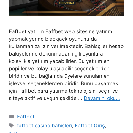
Faffbet yatırım Faffbet web sitesine yatırım
yapmak yerine blackjack oyununu da
kullanmanıza izin verilmektedir. Bahisçiler hesap
bakiyelerine dokunmadan ilgili oyunlara
kolaylıkla yatırım yapabilirler. Bu yatırım en
popüler ve kolay ulaşılabilir seçeneklerden
biridir ve bu bağlamda üyelere sunulan en
işlevsel seçeneklerden biridir. Bunu başarmak
için Faffbet para yatırma teknolojisini seçin ve
siteye aktif ve uygun şekilde …
Devamını oku…
Kategoriler
Faffbet
Etiketler
faffbet casino bahisleri
,
Faffbet Giriş
,