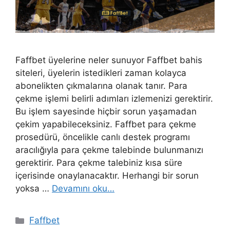
Faffbet üyelerine neler sunuyor Faffbet bahis
siteleri, üyelerin istedikleri zaman kolayca
abonelikten çıkmalarına olanak tanır. Para
çekme işlemi belirli adımları izlemenizi gerektirir.
Bu işlem sayesinde hiçbir sorun yaşamadan
çekim yapabileceksiniz. Faffbet para çekme
prosedürü, öncelikle canlı destek programı
aracılığıyla para çekme talebinde bulunmanızı
gerektirir. Para çekme talebiniz kısa süre
içerisinde onaylanacaktır. Herhangi bir sorun
yoksa …
Devamını oku…
Kategoriler
Faffbet