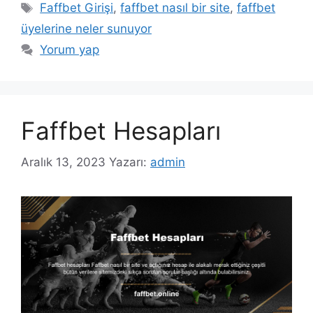
Etiketler
Faffbet Girişi
,
faffbet nasıl bir site
,
faffbet
üyelerine neler sunuyor
Yorum yap
Faffbet Hesapları
Aralık 13, 2023
Yazarı:
admin