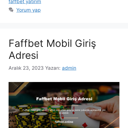
faffbet yatırım
Yorum yap
Faffbet Mobil Giriş
Adresi
Aralık 23, 2023
Yazarı:
admin