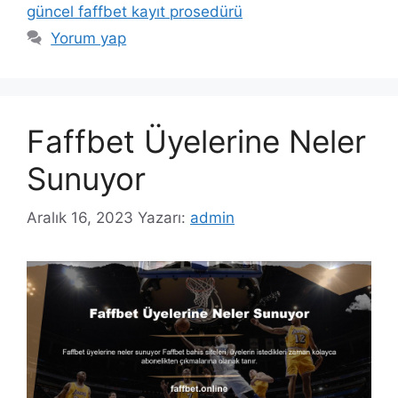
güncel faffbet kayıt prosedürü
Yorum yap
Faffbet Üyelerine Neler
Sunuyor
Aralık 16, 2023
Yazarı:
admin