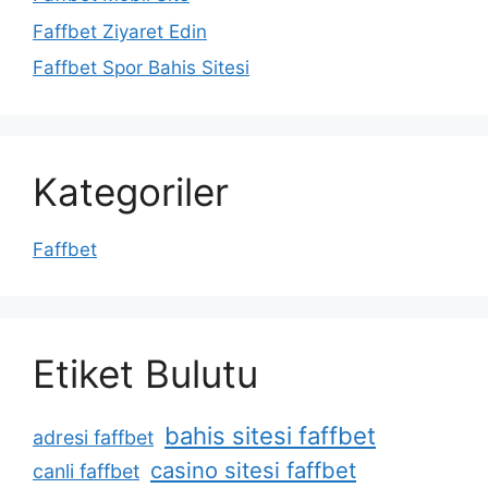
Faffbet Ziyaret Edin
Faffbet Spor Bahis Sitesi
Kategoriler
Faffbet
Etiket Bulutu
bahis sitesi faffbet
adresi faffbet
casino sitesi faffbet
canli faffbet