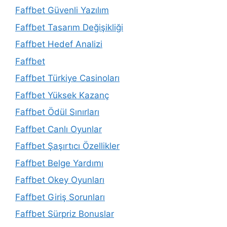
Faffbet Güvenli Yazılım
Faffbet Tasarım Değişikliği
Faffbet Hedef Analizi
Faffbet
Faffbet Türkiye Casinoları
Faffbet Yüksek Kazanç
Faffbet Ödül Sınırları
Faffbet Canlı Oyunlar
Faffbet Şaşırtıcı Özellikler
Faffbet Belge Yardımı
Faffbet Okey Oyunları
Faffbet Giriş Sorunları
Faffbet Sürpriz Bonuslar