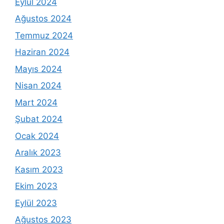
Eylül 2024
Ağustos 2024
Temmuz 2024
Haziran 2024
Mayıs 2024
Nisan 2024
Mart 2024
Şubat 2024
Ocak 2024
Aralık 2023
Kasım 2023
Ekim 2023
Eylül 2023
Ağustos 2023