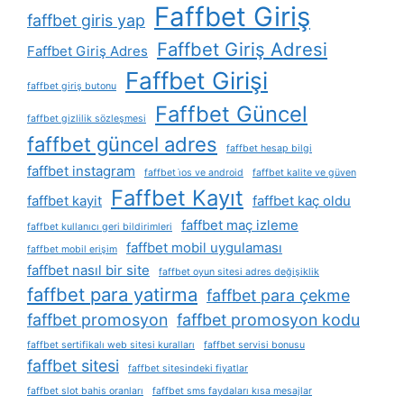
Faffbet Giriş
faffbet giris yap
Faffbet Giriş Adresi
Faffbet Giriş Adres
Faffbet Girişi
faffbet giriş butonu
Faffbet Güncel
faffbet gizlilik sözleşmesi
faffbet güncel adres
faffbet hesap bilgi
faffbet instagram
faffbet i̇os ve android
faffbet kalite ve güven
Faffbet Kayıt
faffbet kayit
faffbet kaç oldu
faffbet maç izleme
faffbet kullanıcı geri bildirimleri
faffbet mobil uygulaması
faffbet mobil erişim
faffbet nasıl bir site
faffbet oyun sitesi adres değişiklik
faffbet para yatirma
faffbet para çekme
faffbet promosyon
faffbet promosyon kodu
faffbet sertifikalı web sitesi kuralları
faffbet servisi bonusu
faffbet sitesi
faffbet sitesindeki fiyatlar
faffbet slot bahis oranları
faffbet sms faydaları kısa mesajlar