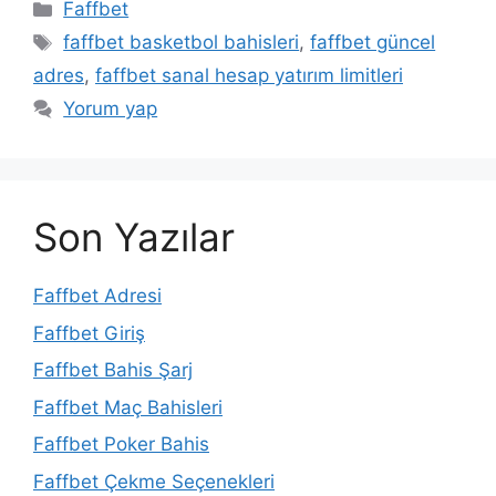
Kategoriler
Faffbet
Etiketler
faffbet basketbol bahisleri
,
faffbet güncel
adres
,
faffbet sanal hesap yatırım limitleri
Yorum yap
Son Yazılar
Faffbet Adresi
Faffbet Giriş
Faffbet Bahis Şarj
Faffbet Maç Bahisleri
Faffbet Poker Bahis
Faffbet Çekme Seçenekleri