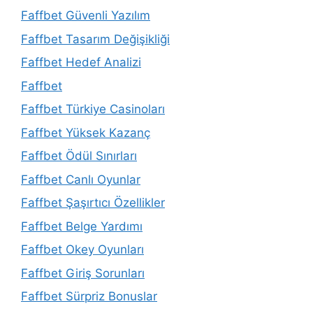
Faffbet Güvenli Yazılım
Faffbet Tasarım Değişikliği
Faffbet Hedef Analizi
Faffbet
Faffbet Türkiye Casinoları
Faffbet Yüksek Kazanç
Faffbet Ödül Sınırları
Faffbet Canlı Oyunlar
Faffbet Şaşırtıcı Özellikler
Faffbet Belge Yardımı
Faffbet Okey Oyunları
Faffbet Giriş Sorunları
Faffbet Sürpriz Bonuslar