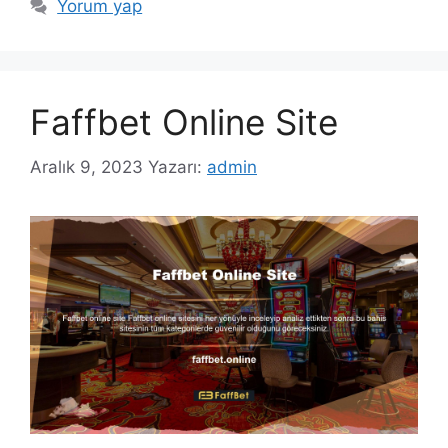
Yorum yap
Faffbet Online Site
Aralık 9, 2023
Yazarı:
admin