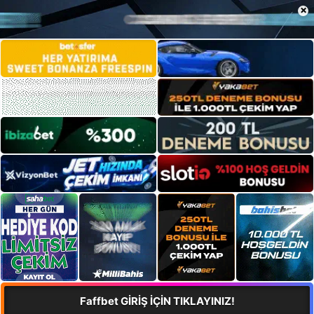
×
Faffbet GİRİŞ İÇİN TIKLAYINIZ!