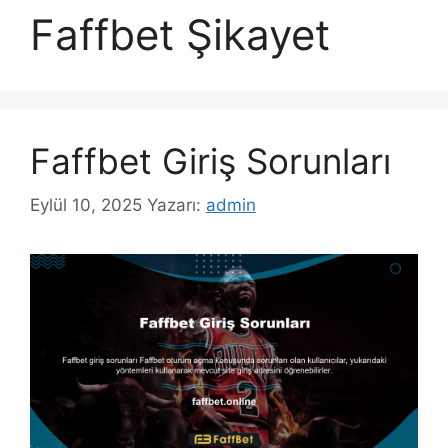
Faffbet Şikayet
Faffbet Giriş Sorunları
Eylül 10, 2025
Yazarı:
admin