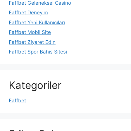
Faffbet Geleneksel Casino
Faffbet Deneyim
Faffbet Yeni Kullanıcıları
Faffbet Mobil Site
Faffbet Ziyaret Edin
Faffbet Spor Bahis Sitesi
Kategoriler
Faffbet