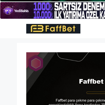
İçeriğe
atla