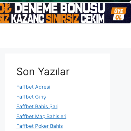
Son Yazılar
Faffbet Adresi
Faffbet Giriş
Faffbet Bahis Şarj
Faffbet Maç Bahisleri
Faffbet Poker Bahis