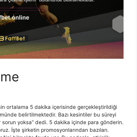
kme
 ortalama 5 dakika içerisinde gerçekleştirildiği
ünde belirtilmektedir. Bazı kesintiler bu süreyi
r sorun yoksa” dedi. 5 dakika içinde para gönderin.
oruz. İşte şirketin promosyonlarından bazıları.