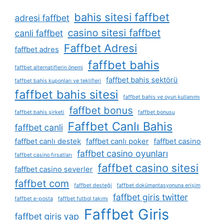
bahis sitesi faffbet
adresi faffbet
casino sitesi faffbet
canli faffbet
Faffbet Adresi
faffbet adres
faffbet bahis
faffbet alternatiflerin önemi
faffbet bahis sektörü
faffbet bahis kuponları ve teklifleri
faffbet bahis sitesi
faffbet bahis ve oyun kullanımı
faffbet bonus
faffbet bahis şirketi
faffbet bonusu
Faffbet Canlı Bahis
faffbet canli
faffbet canlı destek
faffbet canlı poker
faffbet casino
faffbet casino oyunları
faffbet casino fırsatları
faffbet casino sitesi
faffbet casino severler
faffbet com
faffbet desteği
faffbet dokümantasyonuna erişim
faffbet giris twitter
faffbet e-posta
faffbet futbol takımı
Faffbet Giriş
faffbet giris yap