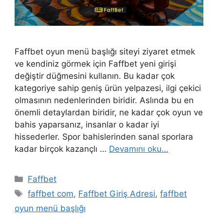
Faffbet oyun menü başlığı siteyi ziyaret etmek
ve kendiniz görmek için Faffbet yeni girişi
değiştir düğmesini kullanın. Bu kadar çok
kategoriye sahip geniş ürün yelpazesi, ilgi çekici
olmasının nedenlerinden biridir. Aslında bu en
önemli detaylardan biridir, ne kadar çok oyun ve
bahis yaparsanız, insanlar o kadar iyi
hissederler. Spor bahislerinden sanal sporlara
kadar birçok kazançlı …
Devamını oku…
Kategoriler
Faffbet
Etiketler
faffbet com
,
Faffbet Giriş Adresi
,
faffbet
oyun menü başlığı