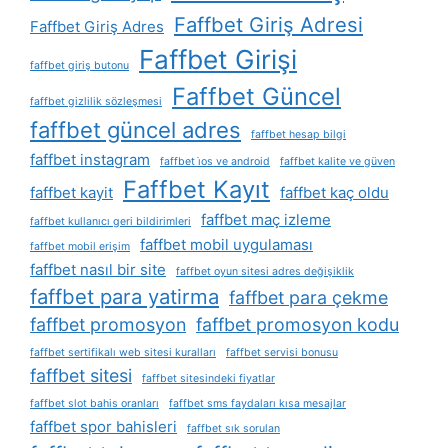
Faffbet Giriş Adresi
Faffbet Giriş Adres
Faffbet Girişi
faffbet giriş butonu
Faffbet Güncel
faffbet gizlilik sözleşmesi
faffbet güncel adres
faffbet hesap bilgi
faffbet instagram
faffbet i̇os ve android
faffbet kalite ve güven
Faffbet Kayıt
faffbet kayit
faffbet kaç oldu
faffbet maç izleme
faffbet kullanıcı geri bildirimleri
faffbet mobil uygulaması
faffbet mobil erişim
faffbet nasıl bir site
faffbet oyun sitesi adres değişiklik
faffbet para yatirma
faffbet para çekme
faffbet promosyon
faffbet promosyon kodu
faffbet sertifikalı web sitesi kuralları
faffbet servisi bonusu
faffbet sitesi
faffbet sitesindeki fiyatlar
faffbet slot bahis oranları
faffbet sms faydaları kısa mesajlar
faffbet spor bahisleri
faffbet sık sorulan