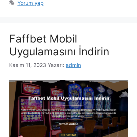
Yorum yap
Faffbet Mobil
Uygulamasını İndirin
Kasım 11, 2023
Yazarı:
admin