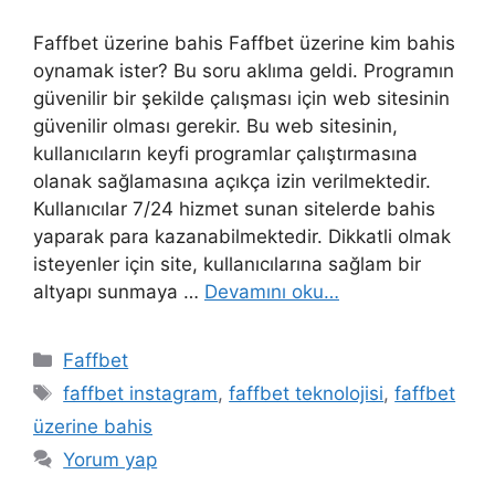
Faffbet üzerine bahis Faffbet üzerine kim bahis
oynamak ister? Bu soru aklıma geldi. Programın
güvenilir bir şekilde çalışması için web sitesinin
güvenilir olması gerekir. Bu web sitesinin,
kullanıcıların keyfi programlar çalıştırmasına
olanak sağlamasına açıkça izin verilmektedir.
Kullanıcılar 7/24 hizmet sunan sitelerde bahis
yaparak para kazanabilmektedir. Dikkatli olmak
isteyenler için site, kullanıcılarına sağlam bir
altyapı sunmaya …
Devamını oku…
Kategoriler
Faffbet
Etiketler
faffbet instagram
,
faffbet teknolojisi
,
faffbet
üzerine bahis
Yorum yap