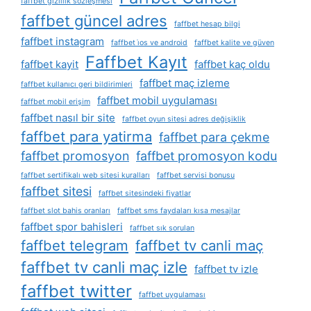
faffbet gizlilik sözleşmesi
faffbet güncel adres
faffbet hesap bilgi
faffbet instagram
faffbet i̇os ve android
faffbet kalite ve güven
Faffbet Kayıt
faffbet kayit
faffbet kaç oldu
faffbet maç izleme
faffbet kullanıcı geri bildirimleri
faffbet mobil uygulaması
faffbet mobil erişim
faffbet nasıl bir site
faffbet oyun sitesi adres değişiklik
faffbet para yatirma
faffbet para çekme
faffbet promosyon
faffbet promosyon kodu
faffbet sertifikalı web sitesi kuralları
faffbet servisi bonusu
faffbet sitesi
faffbet sitesindeki fiyatlar
faffbet slot bahis oranları
faffbet sms faydaları kısa mesajlar
faffbet spor bahisleri
faffbet sık sorulan
faffbet telegram
faffbet tv canli maç
faffbet tv canli maç izle
faffbet tv izle
faffbet twitter
faffbet uygulaması