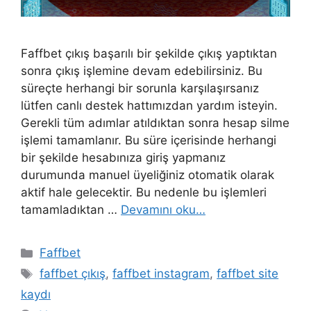
Faffbet çıkış başarılı bir şekilde çıkış yaptıktan
sonra çıkış işlemine devam edebilirsiniz. Bu
süreçte herhangi bir sorunla karşılaşırsanız
lütfen canlı destek hattımızdan yardım isteyin.
Gerekli tüm adımlar atıldıktan sonra hesap silme
işlemi tamamlanır. Bu süre içerisinde herhangi
bir şekilde hesabınıza giriş yapmanız
durumunda manuel üyeliğiniz otomatik olarak
aktif hale gelecektir. Bu nedenle bu işlemleri
tamamladıktan …
Devamını oku…
Kategoriler
Faffbet
Etiketler
faffbet çıkış
,
faffbet instagram
,
faffbet site
kaydı