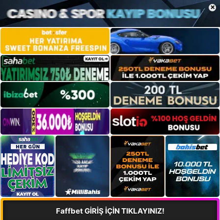
×
Faffbet GİRİŞ İÇİN TIKLAYINIZ!