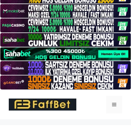
İçeriğe
atla
Menü