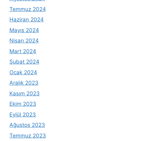
Temmuz 2024
Haziran 2024
Mayıs 2024
Nisan 2024
Mart 2024
Şubat 2024
Ocak 2024
Aralık 2023
Kasım 2023
Ekim 2023
Eylül 2023
Ağustos 2023
Temmuz 2023