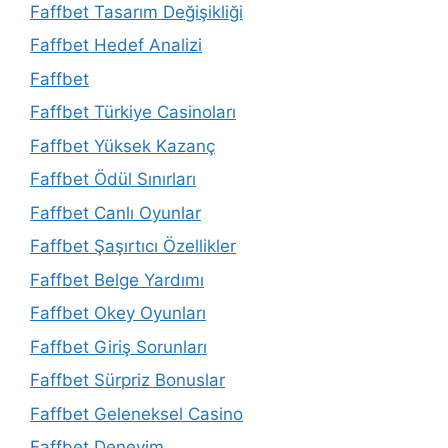
Faffbet Tasarım Değişikliği
Faffbet Hedef Analizi
Faffbet
Faffbet Türkiye Casinoları
Faffbet Yüksek Kazanç
Faffbet Ödül Sınırları
Faffbet Canlı Oyunlar
Faffbet Şaşırtıcı Özellikler
Faffbet Belge Yardımı
Faffbet Okey Oyunları
Faffbet Giriş Sorunları
Faffbet Sürpriz Bonuslar
Faffbet Geleneksel Casino
Faffbet Deneyim