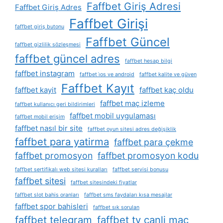
Faffbet Giriş Adresi
Faffbet Giriş Adres
Faffbet Girişi
faffbet giriş butonu
Faffbet Güncel
faffbet gizlilik sözleşmesi
faffbet güncel adres
faffbet hesap bilgi
faffbet instagram
faffbet i̇os ve android
faffbet kalite ve güven
Faffbet Kayıt
faffbet kayit
faffbet kaç oldu
faffbet maç izleme
faffbet kullanıcı geri bildirimleri
faffbet mobil uygulaması
faffbet mobil erişim
faffbet nasıl bir site
faffbet oyun sitesi adres değişiklik
faffbet para yatirma
faffbet para çekme
faffbet promosyon
faffbet promosyon kodu
faffbet sertifikalı web sitesi kuralları
faffbet servisi bonusu
faffbet sitesi
faffbet sitesindeki fiyatlar
faffbet slot bahis oranları
faffbet sms faydaları kısa mesajlar
faffbet spor bahisleri
faffbet sık sorulan
faffbet telegram
faffbet tv canli maç