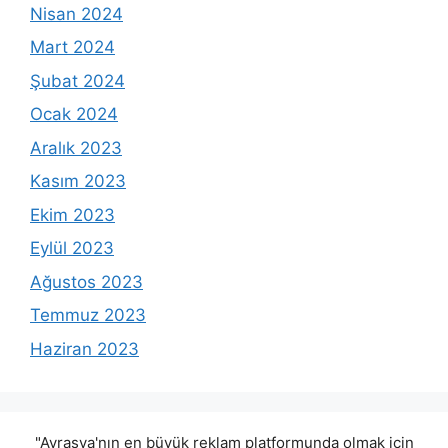
Nisan 2024
Mart 2024
Şubat 2024
Ocak 2024
Aralık 2023
Kasım 2023
Ekim 2023
Eylül 2023
Ağustos 2023
Temmuz 2023
Haziran 2023
"Avrasya'nın en büyük reklam platformunda olmak için