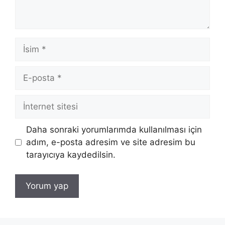
İsim
E-
posta
İnternet
sitesi
Daha sonraki yorumlarımda kullanılması için
adım, e-posta adresim ve site adresim bu
tarayıcıya kaydedilsin.