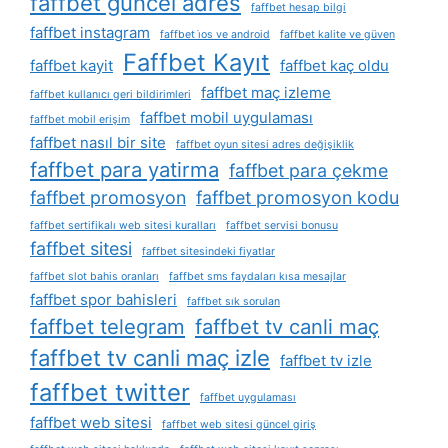
faffbet güncel adres
faffbet hesap bilgi
faffbet instagram
faffbet i̇os ve android
faffbet kalite ve güven
Faffbet Kayıt
faffbet kayit
faffbet kaç oldu
faffbet maç izleme
faffbet kullanıcı geri bildirimleri
faffbet mobil uygulaması
faffbet mobil erişim
faffbet nasıl bir site
faffbet oyun sitesi adres değişiklik
faffbet para yatirma
faffbet para çekme
faffbet promosyon
faffbet promosyon kodu
faffbet sertifikalı web sitesi kuralları
faffbet servisi bonusu
faffbet sitesi
faffbet sitesindeki fiyatlar
faffbet slot bahis oranları
faffbet sms faydaları kısa mesajlar
faffbet spor bahisleri
faffbet sık sorulan
faffbet telegram
faffbet tv canli maç
faffbet tv canli maç izle
faffbet tv izle
faffbet twitter
faffbet uygulaması
faffbet web sitesi
faffbet web sitesi güncel giriş