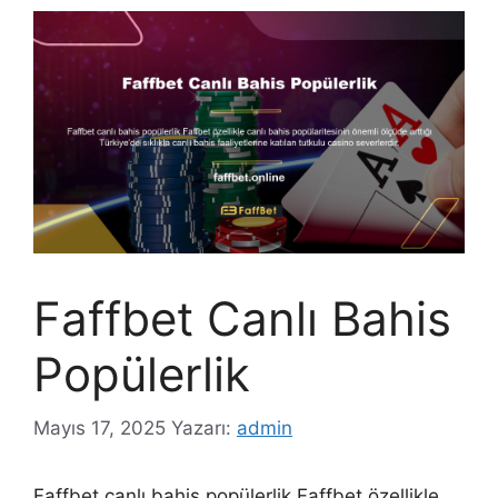
Faffbet Canlı Bahis
Popülerlik
Mayıs 17, 2025
Yazarı:
admin
Faffbet canlı bahis popülerlik Faffbet özellikle