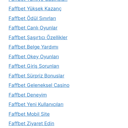
Faffbet Yüksek Kazanç
Faffbet Ödül Sınırları
Faffbet Canlı Oyunlar
Faffbet Şaşırtıcı Özellikler
Faffbet Belge Yardımı
Faffbet Okey Oyunları
Faffbet Giriş Sorunları
Faffbet Sürpriz Bonuslar
Faffbet Geleneksel Casino
Faffbet Deneyim
Faffbet Yeni Kullanıcıları
Faffbet Mobil Site
Faffbet Ziyaret Edin