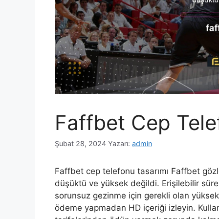
Faffbet Cep Tele
Şubat 28, 2024
Yazarı:
admin
Faffbet cep telefonu tasarımı Faffbet göz
düşüktü ve yüksek değildi. Erişilebilir süreç
sorunsuz gezinme için gerekli olan yüksek d
ödeme yapmadan HD içeriği izleyin. Kullan