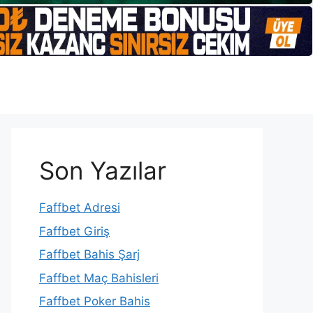
Son Yazılar
Faffbet Adresi
Faffbet Giriş
Faffbet Bahis Şarj
Faffbet Maç Bahisleri
Faffbet Poker Bahis