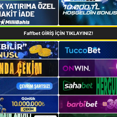
Faffbet GİRİŞ İÇİN TIKLAYINIZ!