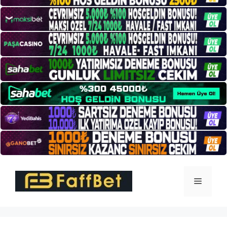
İçeriğe
atla
Menü