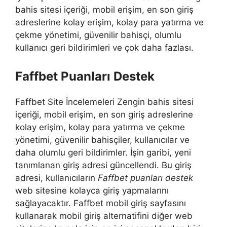
bahis sitesi içeriği, mobil erişim, en son giriş
adreslerine kolay erişim, kolay para yatırma ve
çekme yönetimi, güvenilir bahisçi, olumlu
kullanıcı geri bildirimleri ve çok daha fazlası.
Faffbet Puanları Destek
Faffbet Site İncelemeleri Zengin bahis sitesi
içeriği, mobil erişim, en son giriş adreslerine
kolay erişim, kolay para yatırma ve çekme
yönetimi, güvenilir bahisçiler, kullanıcılar ve
daha olumlu geri bildirimler. İşin garibi, yeni
tanımlanan giriş adresi güncellendi. Bu giriş
adresi, kullanıcıların
Faffbet puanları destek
web sitesine kolayca giriş yapmalarını
sağlayacaktır. Faffbet mobil giriş sayfasını
kullanarak mobil giriş alternatifini diğer web