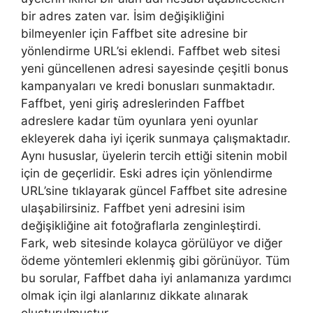
bir adres zaten var. İsim değişikliğini
bilmeyenler için Faffbet site adresine bir
yönlendirme URL’si eklendi. Faffbet web sitesi
yeni güncellenen adresi sayesinde çeşitli bonus
kampanyaları ve kredi bonusları sunmaktadır.
Faffbet, yeni giriş adreslerinden Faffbet
adreslere kadar tüm oyunlara yeni oyunlar
ekleyerek daha iyi içerik sunmaya çalışmaktadır.
Aynı hususlar, üyelerin tercih ettiği sitenin mobil
için de geçerlidir. Eski adres için yönlendirme
URL’sine tıklayarak güncel Faffbet site adresine
ulaşabilirsiniz. Faffbet yeni adresini isim
değişikliğine ait fotoğraflarla zenginleştirdi.
Fark, web sitesinde kolayca görülüyor ve diğer
ödeme yöntemleri eklenmiş gibi görünüyor. Tüm
bu sorular, Faffbet daha iyi anlamanıza yardımcı
olmak için ilgi alanlarınız dikkate alınarak