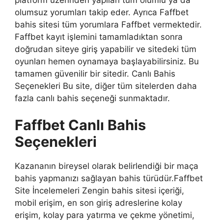
olumsuz yorumları takip eder. Ayrıca Faffbet
bahis sitesi tüm yorumlara Faffbet vermektedir.
Faffbet kayıt işlemini tamamladıktan sonra
doğrudan siteye giriş yapabilir ve sitedeki tüm
oyunları hemen oynamaya başlayabilirsiniz. Bu
tamamen güvenilir bir sitedir. Canlı Bahis
Seçenekleri Bu site, diğer tüm sitelerden daha
fazla canlı bahis seçeneği sunmaktadır.
Faffbet Canlı Bahis
Seçenekleri
Kazananın bireysel olarak belirlendiği bir maça
bahis yapmanızı sağlayan bahis türüdür.Faffbet
Site İncelemeleri Zengin bahis sitesi içeriği,
mobil erişim, en son giriş adreslerine kolay
erişim, kolay para yatırma ve çekme yönetimi,