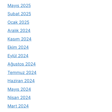
Mayıs 2025
Şubat 2025
Ocak 2025
Aralık 2024
Kasım 2024
Ekim 2024
Eylül 2024
Ağustos 2024
Temmuz 2024
Haziran 2024
Mayıs 2024
Nisan 2024
Mart 2024