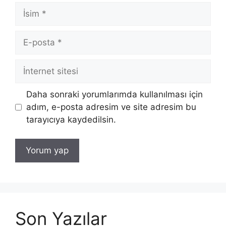
İsim
E-
posta
İnternet
sitesi
Daha sonraki yorumlarımda kullanılması için
adım, e-posta adresim ve site adresim bu
tarayıcıya kaydedilsin.
Son Yazılar