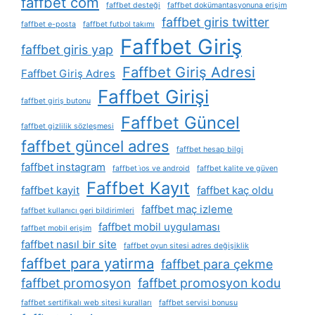
faffbet com
faffbet desteği
faffbet dokümantasyonuna erişim
faffbet giris twitter
faffbet e-posta
faffbet futbol takımı
Faffbet Giriş
faffbet giris yap
Faffbet Giriş Adresi
Faffbet Giriş Adres
Faffbet Girişi
faffbet giriş butonu
Faffbet Güncel
faffbet gizlilik sözleşmesi
faffbet güncel adres
faffbet hesap bilgi
faffbet instagram
faffbet i̇os ve android
faffbet kalite ve güven
Faffbet Kayıt
faffbet kayit
faffbet kaç oldu
faffbet maç izleme
faffbet kullanıcı geri bildirimleri
faffbet mobil uygulaması
faffbet mobil erişim
faffbet nasıl bir site
faffbet oyun sitesi adres değişiklik
faffbet para yatirma
faffbet para çekme
faffbet promosyon
faffbet promosyon kodu
faffbet sertifikalı web sitesi kuralları
faffbet servisi bonusu