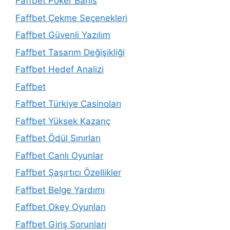
Faffbet Poker Bahis
Faffbet Çekme Seçenekleri
Faffbet Güvenli Yazılım
Faffbet Tasarım Değişikliği
Faffbet Hedef Analizi
Faffbet
Faffbet Türkiye Casinoları
Faffbet Yüksek Kazanç
Faffbet Ödül Sınırları
Faffbet Canlı Oyunlar
Faffbet Şaşırtıcı Özellikler
Faffbet Belge Yardımı
Faffbet Okey Oyunları
Faffbet Giriş Sorunları