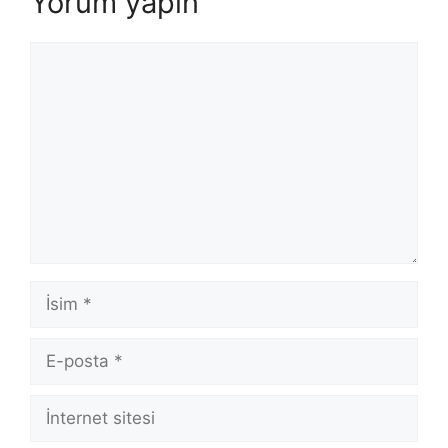
Yorum yapın
Yorum
İsim
E-
posta
İnternet
sitesi