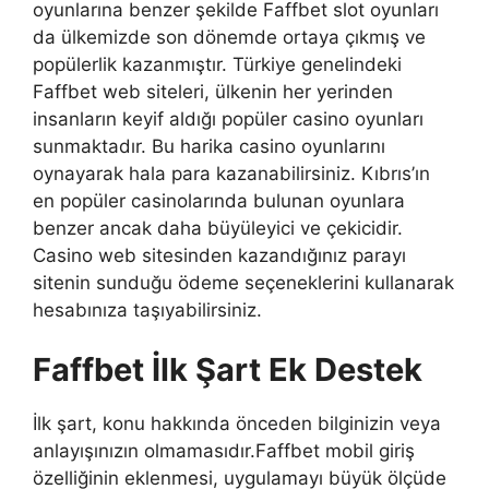
oyunlarına benzer şekilde Faffbet slot oyunları
da ülkemizde son dönemde ortaya çıkmış ve
popülerlik kazanmıştır. Türkiye genelindeki
Faffbet web siteleri, ülkenin her yerinden
insanların keyif aldığı popüler casino oyunları
sunmaktadır. Bu harika casino oyunlarını
oynayarak hala para kazanabilirsiniz. Kıbrıs’ın
en popüler casinolarında bulunan oyunlara
benzer ancak daha büyüleyici ve çekicidir.
Casino web sitesinden kazandığınız parayı
sitenin sunduğu ödeme seçeneklerini kullanarak
hesabınıza taşıyabilirsiniz.
Faffbet İlk Şart Ek Destek
İlk şart, konu hakkında önceden bilginizin veya
anlayışınızın olmamasıdır.Faffbet mobil giriş
özelliğinin eklenmesi, uygulamayı büyük ölçüde