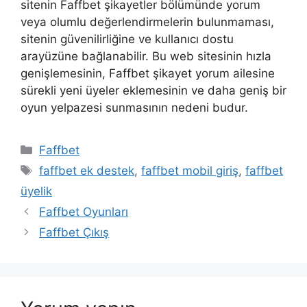
sitenin Faffbet şikayetler bölümünde yorum
veya olumlu değerlendirmelerin bulunmaması,
sitenin güvenilirliğine ve kullanıcı dostu
arayüzüne bağlanabilir. Bu web sitesinin hızla
genişlemesinin, Faffbet şikayet yorum ailesine
sürekli yeni üyeler eklemesinin ve daha geniş bir
oyun yelpazesi sunmasının nedeni budur.
Kategoriler
Faffbet
Etiketler
faffbet ek destek
,
faffbet mobil giriş
,
faffbet
üyelik
Faffbet Oyunları
Faffbet Çıkış