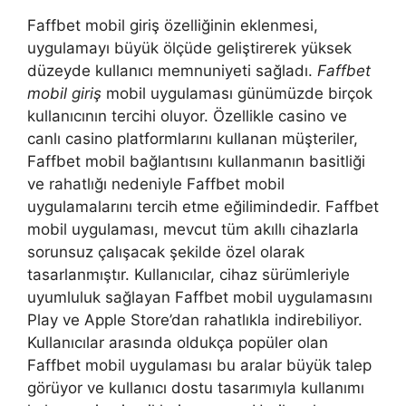
Faffbet mobil giriş özelliğinin eklenmesi,
uygulamayı büyük ölçüde geliştirerek yüksek
düzeyde kullanıcı memnuniyeti sağladı.
Faffbet
mobil giriş
mobil uygulaması günümüzde birçok
kullanıcının tercihi oluyor. Özellikle casino ve
canlı casino platformlarını kullanan müşteriler,
Faffbet mobil bağlantısını kullanmanın basitliği
ve rahatlığı nedeniyle Faffbet mobil
uygulamalarını tercih etme eğilimindedir. Faffbet
mobil uygulaması, mevcut tüm akıllı cihazlarla
sorunsuz çalışacak şekilde özel olarak
tasarlanmıştır. Kullanıcılar, cihaz sürümleriyle
uyumluluk sağlayan Faffbet mobil uygulamasını
Play ve Apple Store’dan rahatlıkla indirebiliyor.
Kullanıcılar arasında oldukça popüler olan
Faffbet mobil uygulaması bu aralar büyük talep
görüyor ve kullanıcı dostu tasarımıyla kullanımı