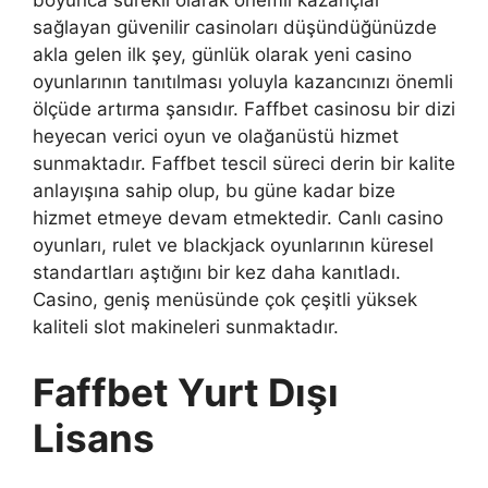
boyunca sürekli olarak önemli kazançlar
sağlayan güvenilir casinoları düşündüğünüzde
akla gelen ilk şey, günlük olarak yeni casino
oyunlarının tanıtılması yoluyla kazancınızı önemli
ölçüde artırma şansıdır. Faffbet casinosu bir dizi
heyecan verici oyun ve olağanüstü hizmet
sunmaktadır. Faffbet tescil süreci derin bir kalite
anlayışına sahip olup, bu güne kadar bize
hizmet etmeye devam etmektedir. Canlı casino
oyunları, rulet ve blackjack oyunlarının küresel
standartları aştığını bir kez daha kanıtladı.
Casino, geniş menüsünde çok çeşitli yüksek
kaliteli slot makineleri sunmaktadır.
Faffbet Yurt Dışı
Lisans