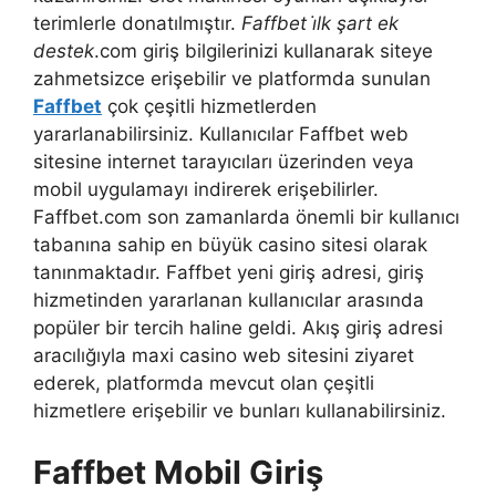
terimlerle donatılmıştır.
Faffbet i̇lk şart ek
destek
.com giriş bilgilerinizi kullanarak siteye
zahmetsizce erişebilir ve platformda sunulan
Faffbet
çok çeşitli hizmetlerden
yararlanabilirsiniz. Kullanıcılar Faffbet web
sitesine internet tarayıcıları üzerinden veya
mobil uygulamayı indirerek erişebilirler.
Faffbet.com son zamanlarda önemli bir kullanıcı
tabanına sahip en büyük casino sitesi olarak
tanınmaktadır. Faffbet yeni giriş adresi, giriş
hizmetinden yararlanan kullanıcılar arasında
popüler bir tercih haline geldi. Akış giriş adresi
aracılığıyla maxi casino web sitesini ziyaret
ederek, platformda mevcut olan çeşitli
hizmetlere erişebilir ve bunları kullanabilirsiniz.
Faffbet Mobil Giriş