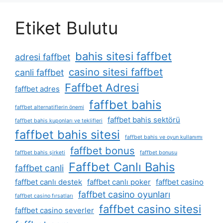
Etiket Bulutu
bahis sitesi faffbet
adresi faffbet
casino sitesi faffbet
canli faffbet
Faffbet Adresi
faffbet adres
faffbet bahis
faffbet alternatiflerin önemi
faffbet bahis sektörü
faffbet bahis kuponları ve teklifleri
faffbet bahis sitesi
faffbet bahis ve oyun kullanımı
faffbet bonus
faffbet bahis şirketi
faffbet bonusu
Faffbet Canlı Bahis
faffbet canli
faffbet canlı destek
faffbet canlı poker
faffbet casino
faffbet casino oyunları
faffbet casino fırsatları
faffbet casino sitesi
faffbet casino severler