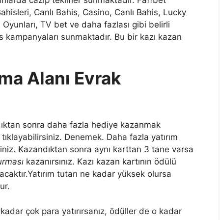
hisleri, Canlı Bahis, Casino, Canlı Bahis, Lucky
 Oyunları, TV bet ve daha fazlası gibi belirli
us kampanyaları sunmaktadır. Bu bir kazı kazan
ma Alanı Evrak
dıktan sonra daha fazla hediye kazanmak
 tıklayabilirsiniz. Denemek. Daha fazla yatırım
siniz. Kazandıktan sonra aynı karttan 3 tane varsa
urması
kazanırsınız. Kazı kazan kartının ödülü
acaktır.Yatırım tutarı ne kadar yüksek olursa
ur.
kadar çok para yatırırsanız, ödüller de o kadar