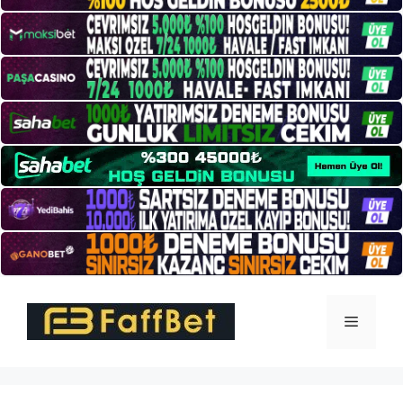
İçeriğe
atla
Menü