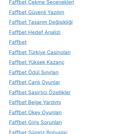
Faffbet Çekme Seçenekleri
Faffbet Güvenli Yazılım
Faffbet Tasarım Değişikliği
Faffbet Hedef Analizi
Faffbet
Faffbet Türkiye Casinoları
Faffbet Yüksek Kazanç
Faffbet Ödül Sınırları
Faffbet Canlı Oyunlar
Faffbet Şaşırtıcı Özellikler
Faffbet Belge Yardımı
Faffbet Okey Oyunları
Faffbet Giriş Sorunları
Faffbet Sürpriz Bonuslar