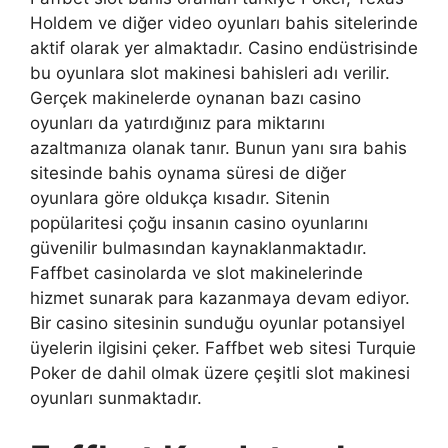
Holdem ve diğer video oyunları bahis sitelerinde
aktif olarak yer almaktadır. Casino endüstrisinde
bu oyunlara slot makinesi bahisleri adı verilir.
Gerçek makinelerde oynanan bazı casino
oyunları da yatırdığınız para miktarını
azaltmanıza olanak tanır. Bunun yanı sıra bahis
sitesinde bahis oynama süresi de diğer
oyunlara göre oldukça kısadır. Sitenin
popülaritesi çoğu insanın casino oyunlarını
güvenilir bulmasından kaynaklanmaktadır.
Faffbet casinolarda ve slot makinelerinde
hizmet sunarak para kazanmaya devam ediyor.
Bir casino sitesinin sunduğu oyunlar potansiyel
üyelerin ilgisini çeker. Faffbet web sitesi Turquie
Poker de dahil olmak üzere çeşitli slot makinesi
oyunları sunmaktadır.