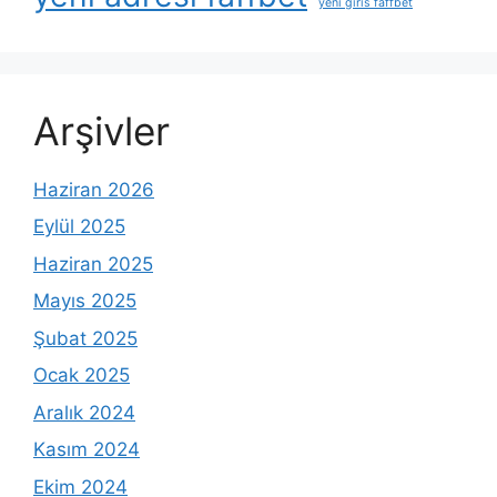
yeni giris faffbet
Arşivler
Haziran 2026
Eylül 2025
Haziran 2025
Mayıs 2025
Şubat 2025
Ocak 2025
Aralık 2024
Kasım 2024
Ekim 2024