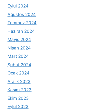
Eylül 2024
Ağustos 2024
Temmuz 2024
Haziran 2024
Mayıs 2024
Nisan 2024
Mart 2024
Şubat 2024
Ocak 2024
Aralık 2023
Kasım 2023
Ekim 2023
Eylül 2023