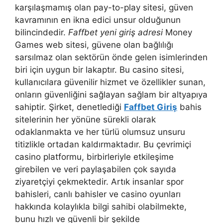
karşılaşmamış olan pay-to-play sitesi, güven
kavramının en ikna edici unsur olduğunun
bilincindedir.
Faffbet yeni giriş adresi
Money
Games web sitesi, güvene olan bağlılığı
sarsılmaz olan sektörün önde gelen isimlerinden
biri için uygun bir lakaptır. Bu casino sitesi,
kullanıcılara güvenilir hizmet ve özellikler sunan,
onların güvenliğini sağlayan sağlam bir altyapıya
sahiptir. Şirket, denetlediği
Faffbet Giriş
bahis
sitelerinin her yönüne sürekli olarak
odaklanmakta ve her türlü olumsuz unsuru
titizlikle ortadan kaldırmaktadır. Bu çevrimiçi
casino platformu, birbirleriyle etkileşime
girebilen ve veri paylaşabilen çok sayıda
ziyaretçiyi çekmektedir. Artık insanlar spor
bahisleri, canlı bahisler ve casino oyunları
hakkında kolaylıkla bilgi sahibi olabilmekte,
bunu hızlı ve güvenli bir şekilde