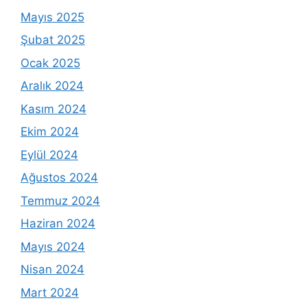
Mayıs 2025
Şubat 2025
Ocak 2025
Aralık 2024
Kasım 2024
Ekim 2024
Eylül 2024
Ağustos 2024
Temmuz 2024
Haziran 2024
Mayıs 2024
Nisan 2024
Mart 2024