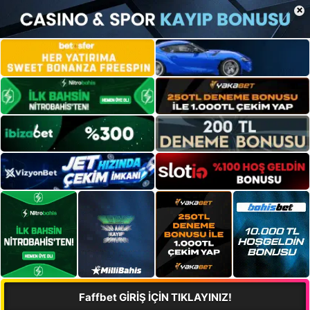
×
Faffbet GİRİŞ İÇİN TIKLAYINIZ!