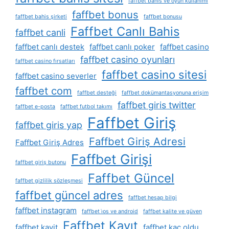
faffbet bahis ve oyun kullanımı
faffbet bonus
faffbet bahis şirketi
faffbet bonusu
Faffbet Canlı Bahis
faffbet canli
faffbet canlı destek
faffbet canlı poker
faffbet casino
faffbet casino oyunları
faffbet casino fırsatları
faffbet casino sitesi
faffbet casino severler
faffbet com
faffbet desteği
faffbet dokümantasyonuna erişim
faffbet giris twitter
faffbet e-posta
faffbet futbol takımı
Faffbet Giriş
faffbet giris yap
Faffbet Giriş Adresi
Faffbet Giriş Adres
Faffbet Girişi
faffbet giriş butonu
Faffbet Güncel
faffbet gizlilik sözleşmesi
faffbet güncel adres
faffbet hesap bilgi
faffbet instagram
faffbet i̇os ve android
faffbet kalite ve güven
Faffbet Kayıt
faffbet kayit
faffbet kaç oldu