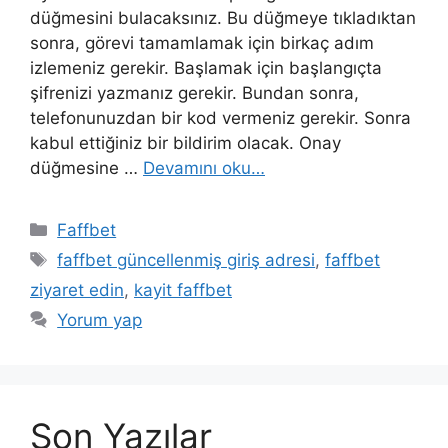
düğmesini bulacaksınız. Bu düğmeye tıkladıktan
sonra, görevi tamamlamak için birkaç adım
izlemeniz gerekir. Başlamak için başlangıçta
şifrenizi yazmanız gerekir. Bundan sonra,
telefonunuzdan bir kod vermeniz gerekir. Sonra
kabul ettiğiniz bir bildirim olacak. Onay
düğmesine …
Devamını oku…
Kategoriler
Faffbet
Etiketler
faffbet güncellenmiş giriş adresi
,
faffbet
ziyaret edin
,
kayit faffbet
Yorum yap
Son Yazılar