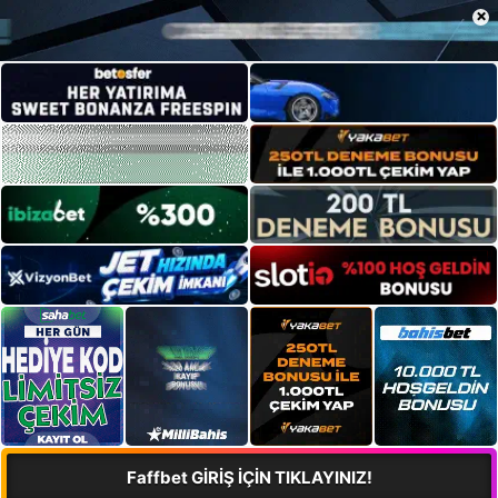
×
Faffbet GİRİŞ İÇİN TIKLAYINIZ!