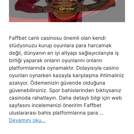
Faffbet canlı casinosu önemli olan kendi
stüdyonuzu kurup oyunlara para harcamak
değil, dünyanın en iyi altyapı sağlayıcılarıyla iş
birliği yaparak onların oyunlarını onların
platformlarında oynamaktır. Dolayısıyla casino
oyunları oynarken kazayla karşılaşma ihtimaliniz
azalıyor. Ödemenizin güvende olduğuna
güvenebilirsiniz. Spor bahislerinden bıktıysanız
casinoda rahatlayın. Daha detaylı bilgi için web
sayfasını incelemenizi öneririm Faffbet
uluslararası bahis platformlarına para …
Devamını oku…