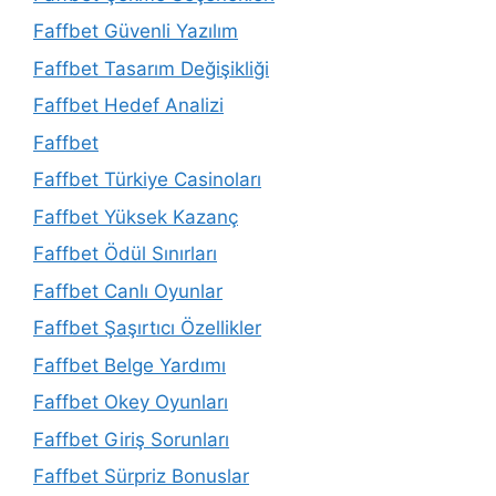
Faffbet Güvenli Yazılım
Faffbet Tasarım Değişikliği
Faffbet Hedef Analizi
Faffbet
Faffbet Türkiye Casinoları
Faffbet Yüksek Kazanç
Faffbet Ödül Sınırları
Faffbet Canlı Oyunlar
Faffbet Şaşırtıcı Özellikler
Faffbet Belge Yardımı
Faffbet Okey Oyunları
Faffbet Giriş Sorunları
Faffbet Sürpriz Bonuslar