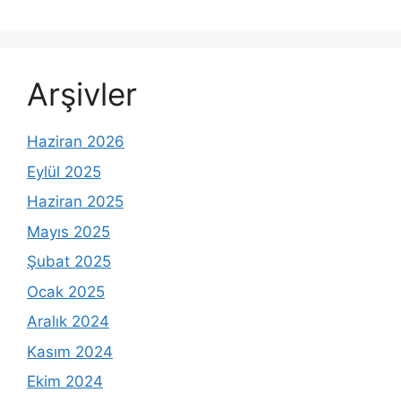
Arşivler
Haziran 2026
Eylül 2025
Haziran 2025
Mayıs 2025
Şubat 2025
Ocak 2025
Aralık 2024
Kasım 2024
Ekim 2024