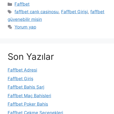
Kategoriler
Faffbet
Etiketler
faffbet canlı casinosu
,
Faffbet Girişi
,
faffbet
güvenebilir misin
Yorum yap
Son Yazılar
Faffbet Adresi
Faffbet Giriş
Faffbet Bahis Şarj
Faffbet Maç Bahisleri
Faffbet Poker Bahis
Faffbet Çekme Seçenekleri