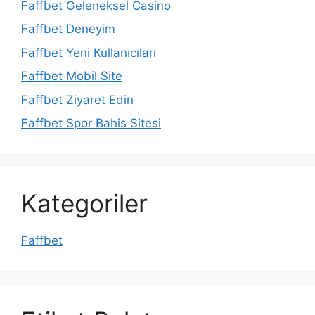
Faffbet Geleneksel Casino
Faffbet Deneyim
Faffbet Yeni Kullanıcıları
Faffbet Mobil Site
Faffbet Ziyaret Edin
Faffbet Spor Bahis Sitesi
Kategoriler
Faffbet