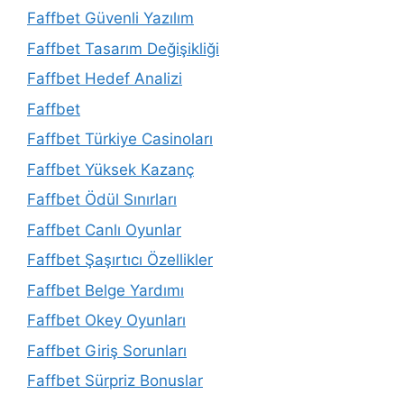
Faffbet Güvenli Yazılım
Faffbet Tasarım Değişikliği
Faffbet Hedef Analizi
Faffbet
Faffbet Türkiye Casinoları
Faffbet Yüksek Kazanç
Faffbet Ödül Sınırları
Faffbet Canlı Oyunlar
Faffbet Şaşırtıcı Özellikler
Faffbet Belge Yardımı
Faffbet Okey Oyunları
Faffbet Giriş Sorunları
Faffbet Sürpriz Bonuslar