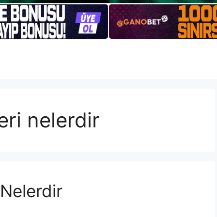
eri nelerdir
 Nelerdir