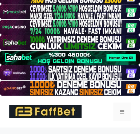
İçeriğe
atla
Menü