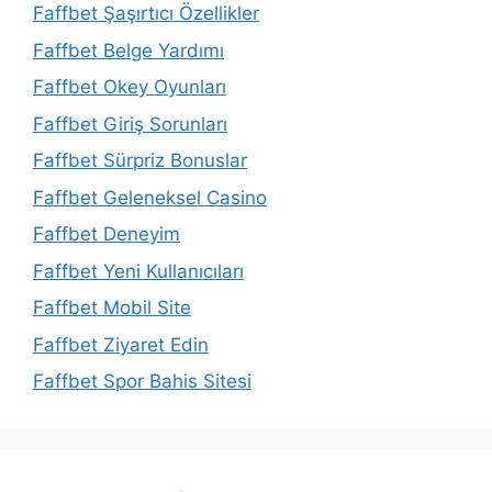
Faffbet Şaşırtıcı Özellikler
Faffbet Belge Yardımı
Faffbet Okey Oyunları
Faffbet Giriş Sorunları
Faffbet Sürpriz Bonuslar
Faffbet Geleneksel Casino
Faffbet Deneyim
Faffbet Yeni Kullanıcıları
Faffbet Mobil Site
Faffbet Ziyaret Edin
Faffbet Spor Bahis Sitesi