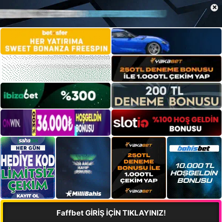
×
Faffbet GİRİŞ İÇİN TIKLAYINIZ!