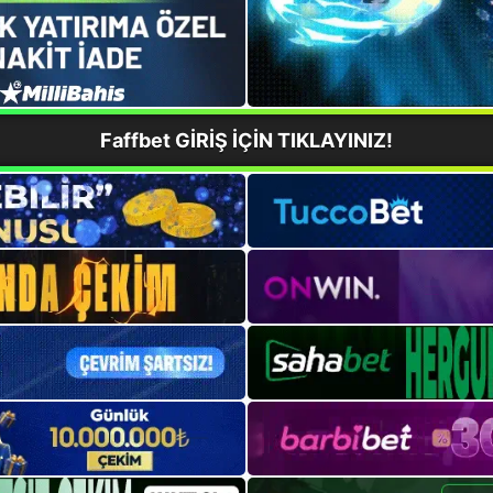
Faffbet GİRİŞ İÇİN TIKLAYINIZ!