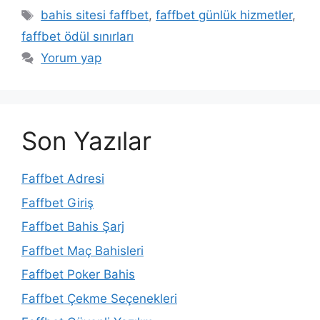
Etiketler
bahis sitesi faffbet
,
faffbet günlük hizmetler
,
faffbet ödül sınırları
Yorum yap
Son Yazılar
Faffbet Adresi
Faffbet Giriş
Faffbet Bahis Şarj
Faffbet Maç Bahisleri
Faffbet Poker Bahis
Faffbet Çekme Seçenekleri