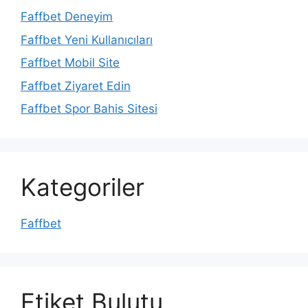
Faffbet Deneyim
Faffbet Yeni Kullanıcıları
Faffbet Mobil Site
Faffbet Ziyaret Edin
Faffbet Spor Bahis Sitesi
Kategoriler
Faffbet
Etiket Bulutu