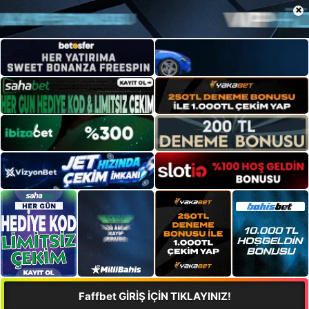
×
Faffbet GİRİŞ İÇİN TIKLAYINIZ!