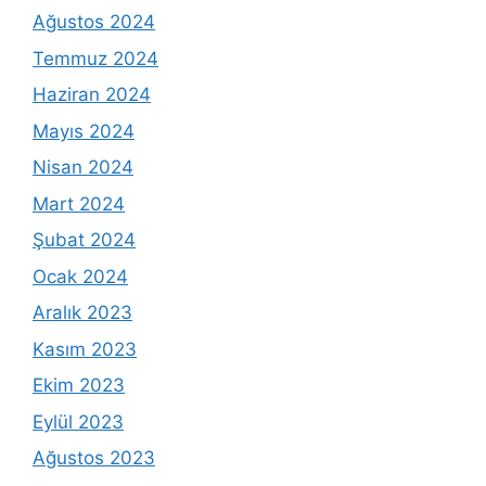
Ağustos 2024
Temmuz 2024
Haziran 2024
Mayıs 2024
Nisan 2024
Mart 2024
Şubat 2024
Ocak 2024
Aralık 2023
Kasım 2023
Ekim 2023
Eylül 2023
Ağustos 2023