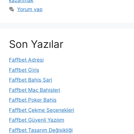
kazanmak
Yorum yap
Son Yazılar
Faffbet Adresi
Faffbet Giriş
Faffbet Bahis Şarj
Faffbet Maç Bahisleri
Faffbet Poker Bahis
Faffbet Çekme Seçenekleri
Faffbet Güvenli Yazılım
Faffbet Tasarım Değişikliği