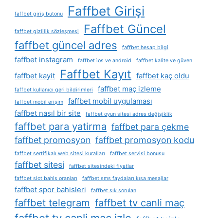
Faffbet Girişi
faffbet giriş butonu
Faffbet Güncel
faffbet gizlilik sözleşmesi
faffbet güncel adres
faffbet hesap bilgi
faffbet instagram
faffbet i̇os ve android
faffbet kalite ve güven
Faffbet Kayıt
faffbet kayit
faffbet kaç oldu
faffbet maç izleme
faffbet kullanıcı geri bildirimleri
faffbet mobil uygulaması
faffbet mobil erişim
faffbet nasıl bir site
faffbet oyun sitesi adres değişiklik
faffbet para yatirma
faffbet para çekme
faffbet promosyon
faffbet promosyon kodu
faffbet sertifikalı web sitesi kuralları
faffbet servisi bonusu
faffbet sitesi
faffbet sitesindeki fiyatlar
faffbet slot bahis oranları
faffbet sms faydaları kısa mesajlar
faffbet spor bahisleri
faffbet sık sorulan
faffbet telegram
faffbet tv canli maç