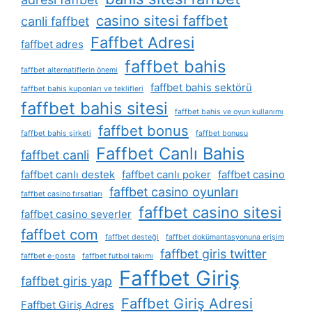
casino sitesi faffbet
canli faffbet
Faffbet Adresi
faffbet adres
faffbet bahis
faffbet alternatiflerin önemi
faffbet bahis sektörü
faffbet bahis kuponları ve teklifleri
faffbet bahis sitesi
faffbet bahis ve oyun kullanımı
faffbet bonus
faffbet bahis şirketi
faffbet bonusu
Faffbet Canlı Bahis
faffbet canli
faffbet canlı destek
faffbet canlı poker
faffbet casino
faffbet casino oyunları
faffbet casino fırsatları
faffbet casino sitesi
faffbet casino severler
faffbet com
faffbet desteği
faffbet dokümantasyonuna erişim
faffbet giris twitter
faffbet e-posta
faffbet futbol takımı
Faffbet Giriş
faffbet giris yap
Faffbet Giriş Adresi
Faffbet Giriş Adres