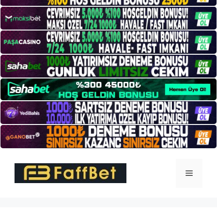
İçeriğe
atla
Menü