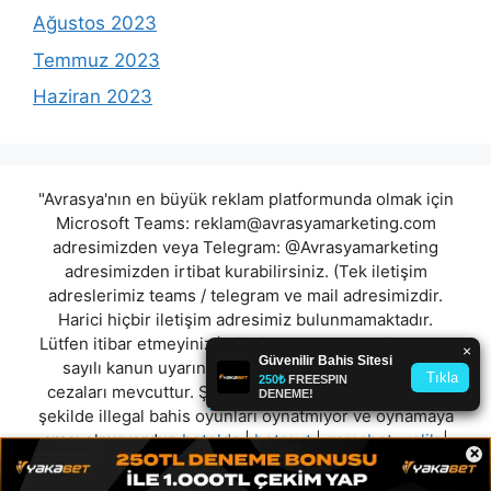
Ağustos 2023
Temmuz 2023
Haziran 2023
"Avrasya'nın en büyük reklam platformunda olmak için
Microsoft Teams:
reklam@avrasyamarketing.com
adresimizden veya Telegram: @Avrasyamarketing
adresimizden irtibat kurabilirsiniz. (Tek iletişim
adreslerimiz teams / telegram ve mail adresimizdir.
Harici hiçbir iletişim adresimiz bulunmamaktadır.
Lütfen itibar etmeyiniz.) Türkiye yasalarına göre 7258
sayılı kanun uyarınca yasa dışı bahis oynamanın
cezaları mevcuttur. Şu an bulunduğunuz site hiç bir
şekilde illegal bahis oyunları oynatmıyor ve oynamaya
aracı olmuyordur.
betolds
|
betrout
|
gamabetuyelik
|
×
pashacasino
|
betofwar
|
limitsizbet
|
wslot
|
newbahis
"