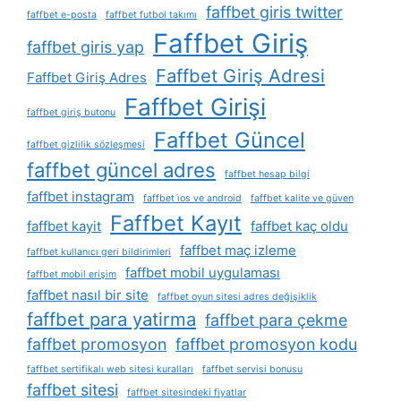
faffbet giris twitter
faffbet e-posta
faffbet futbol takımı
Faffbet Giriş
faffbet giris yap
Faffbet Giriş Adresi
Faffbet Giriş Adres
Faffbet Girişi
faffbet giriş butonu
Faffbet Güncel
faffbet gizlilik sözleşmesi
faffbet güncel adres
faffbet hesap bilgi
faffbet instagram
faffbet i̇os ve android
faffbet kalite ve güven
Faffbet Kayıt
faffbet kayit
faffbet kaç oldu
faffbet maç izleme
faffbet kullanıcı geri bildirimleri
faffbet mobil uygulaması
faffbet mobil erişim
faffbet nasıl bir site
faffbet oyun sitesi adres değişiklik
faffbet para yatirma
faffbet para çekme
faffbet promosyon
faffbet promosyon kodu
faffbet sertifikalı web sitesi kuralları
faffbet servisi bonusu
faffbet sitesi
faffbet sitesindeki fiyatlar