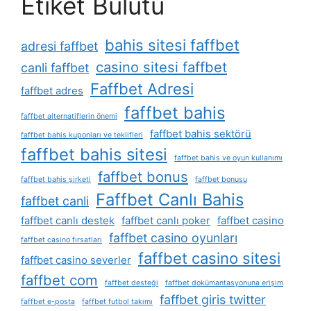
Etiket Bulutu
bahis sitesi faffbet
adresi faffbet
casino sitesi faffbet
canli faffbet
Faffbet Adresi
faffbet adres
faffbet bahis
faffbet alternatiflerin önemi
faffbet bahis sektörü
faffbet bahis kuponları ve teklifleri
faffbet bahis sitesi
faffbet bahis ve oyun kullanımı
faffbet bonus
faffbet bahis şirketi
faffbet bonusu
Faffbet Canlı Bahis
faffbet canli
faffbet canlı destek
faffbet canlı poker
faffbet casino
faffbet casino oyunları
faffbet casino fırsatları
faffbet casino sitesi
faffbet casino severler
faffbet com
faffbet desteği
faffbet dokümantasyonuna erişim
faffbet giris twitter
faffbet e-posta
faffbet futbol takımı