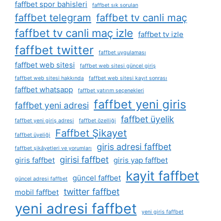
faffbet spor bahisleri
faffbet sık sorulan
faffbet telegram
faffbet tv canli maç
faffbet tv canli maç izle
faffbet tv izle
faffbet twitter
faffbet uygulaması
faffbet web sitesi
faffbet web sitesi güncel giriş
faffbet web sitesi hakkında
faffbet web sitesi kayıt sonrası
faffbet whatsapp
faffbet yatırım seçenekleri
faffbet yeni giris
faffbet yeni adresi
faffbet üyelik
faffbet yeni giriş adresi
faffbet özelliği
Faffbet Şikayet
faffbet üyeliği
giris adresi faffbet
faffbet şikâyetleri ve yorumları
girisi faffbet
giris faffbet
giris yap faffbet
kayit faffbet
güncel faffbet
güncel adresi faffbet
twitter faffbet
mobil faffbet
yeni adresi faffbet
yeni giris faffbet