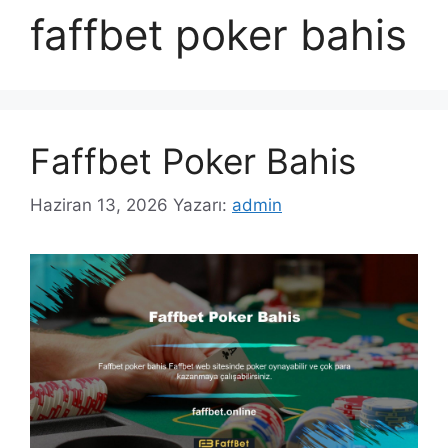
faffbet poker bahis
Faffbet Poker Bahis
Haziran 13, 2026
Yazarı:
admin