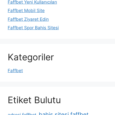
Faffbet Yeni Kullanıcıları
Faffbet Mobil Site
Faffbet Ziyaret Edin
Faffbet Spor Bahis Sitesi
Kategoriler
Faffbet
Etiket Bulutu
bahis sitesi faffbet
adresi faffbet