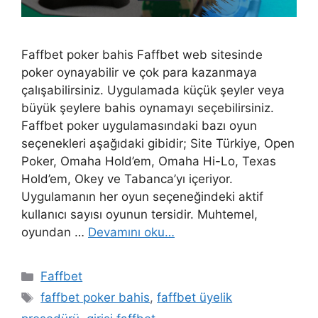
Faffbet poker bahis Faffbet web sitesinde
poker oynayabilir ve çok para kazanmaya
çalışabilirsiniz. Uygulamada küçük şeyler veya
büyük şeylere bahis oynamayı seçebilirsiniz.
Faffbet poker uygulamasındaki bazı oyun
seçenekleri aşağıdaki gibidir; Site Türkiye, Open
Poker, Omaha Hold’em, Omaha Hi-Lo, Texas
Hold’em, Okey ve Tabanca’yı içeriyor.
Uygulamanın her oyun seçeneğindeki aktif
kullanıcı sayısı oyunun tersidir. Muhtemel,
oyundan …
Devamını oku…
Kategoriler
Faffbet
Etiketler
faffbet poker bahis
,
faffbet üyelik