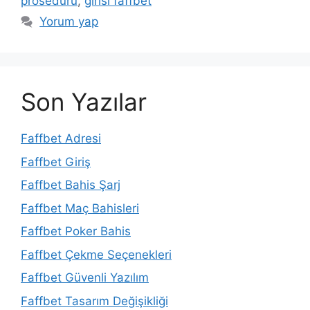
prosedürü
,
girisi faffbet
Yorum yap
Son Yazılar
Faffbet Adresi
Faffbet Giriş
Faffbet Bahis Şarj
Faffbet Maç Bahisleri
Faffbet Poker Bahis
Faffbet Çekme Seçenekleri
Faffbet Güvenli Yazılım
Faffbet Tasarım Değişikliği