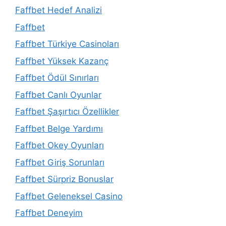
Faffbet Hedef Analizi
Faffbet
Faffbet Türkiye Casinoları
Faffbet Yüksek Kazanç
Faffbet Ödül Sınırları
Faffbet Canlı Oyunlar
Faffbet Şaşırtıcı Özellikler
Faffbet Belge Yardımı
Faffbet Okey Oyunları
Faffbet Giriş Sorunları
Faffbet Sürpriz Bonuslar
Faffbet Geleneksel Casino
Faffbet Deneyim