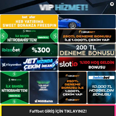
×
Faffbet GİRİŞ İÇİN TIKLAYINIZ!