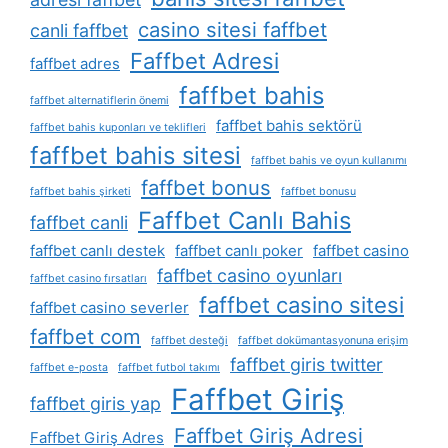
casino sitesi faffbet
canli faffbet
Faffbet Adresi
faffbet adres
faffbet bahis
faffbet alternatiflerin önemi
faffbet bahis sektörü
faffbet bahis kuponları ve teklifleri
faffbet bahis sitesi
faffbet bahis ve oyun kullanımı
faffbet bonus
faffbet bahis şirketi
faffbet bonusu
Faffbet Canlı Bahis
faffbet canli
faffbet canlı destek
faffbet canlı poker
faffbet casino
faffbet casino oyunları
faffbet casino fırsatları
faffbet casino sitesi
faffbet casino severler
faffbet com
faffbet desteği
faffbet dokümantasyonuna erişim
faffbet giris twitter
faffbet e-posta
faffbet futbol takımı
Faffbet Giriş
faffbet giris yap
Faffbet Giriş Adresi
Faffbet Giriş Adres