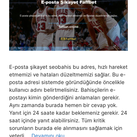
E-posta şikayet seobahis bu adres, hızlı hareket
etmemizi ve hataları düzeltmemizi sağlar. Bu e-
posta adresi sistemde göründüğünde öncelikle
kullanıcı adını belirtmelisiniz. Bahisçilerin e-
postayı kimin gönderdiğini anlamaları gerekir.
Aynı zamanda burada hemen bir cevap yok.
Yanıt için 24 saate kadar beklemeniz gerekir. 24
saat içinde yanıt alabilirsiniz. Tüm kritik
sorunların burada ele alınmasını sağlamak için
yeterli …
Devamını oku…