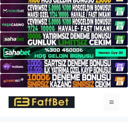
İçeriğe
atla
Menü