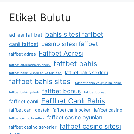
Etiket Bulutu
bahis sitesi faffbet
adresi faffbet
casino sitesi faffbet
canli faffbet
Faffbet Adresi
faffbet adres
faffbet bahis
faffbet alternatiflerin önemi
faffbet bahis sektörü
faffbet bahis kuponları ve teklifleri
faffbet bahis sitesi
faffbet bahis ve oyun kullanımı
faffbet bonus
faffbet bahis şirketi
faffbet bonusu
Faffbet Canlı Bahis
faffbet canli
faffbet canlı destek
faffbet canlı poker
faffbet casino
faffbet casino oyunları
faffbet casino fırsatları
faffbet casino sitesi
faffbet casino severler