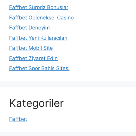
Faffbet Sürpriz Bonuslar
Faffbet Geleneksel Casino
Faffbet Deneyim
Faffbet Yeni Kullanıcıları
Faffbet Mobil Site
Faffbet Ziyaret Edin
Faffbet Spor Bahis Sitesi
Kategoriler
Faffbet