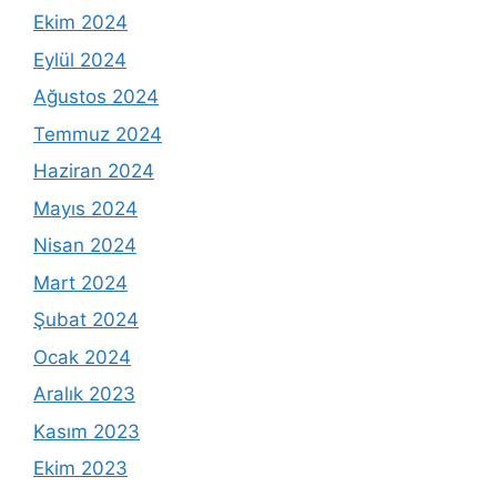
Ekim 2024
Eylül 2024
Ağustos 2024
Temmuz 2024
Haziran 2024
Mayıs 2024
Nisan 2024
Mart 2024
Şubat 2024
Ocak 2024
Aralık 2023
Kasım 2023
Ekim 2023