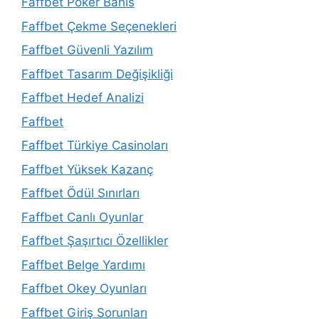
Faffbet Poker Bahis
Faffbet Çekme Seçenekleri
Faffbet Güvenli Yazılım
Faffbet Tasarım Değişikliği
Faffbet Hedef Analizi
Faffbet
Faffbet Türkiye Casinoları
Faffbet Yüksek Kazanç
Faffbet Ödül Sınırları
Faffbet Canlı Oyunlar
Faffbet Şaşırtıcı Özellikler
Faffbet Belge Yardımı
Faffbet Okey Oyunları
Faffbet Giriş Sorunları