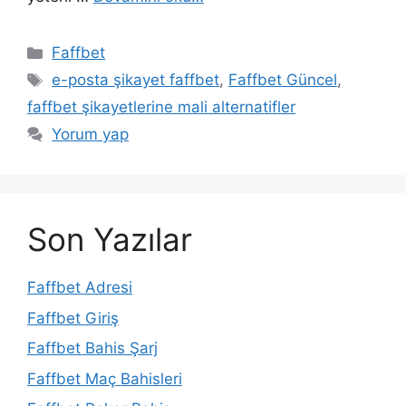
Kategoriler
Faffbet
Etiketler
e-posta şikayet faffbet
,
Faffbet Güncel
,
faffbet şikayetlerine mali alternatifler
Yorum yap
Son Yazılar
Faffbet Adresi
Faffbet Giriş
Faffbet Bahis Şarj
Faffbet Maç Bahisleri