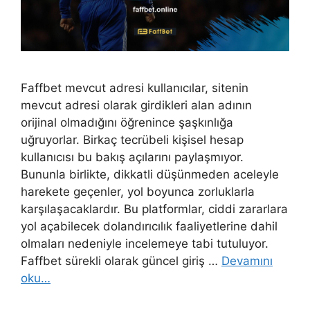
Faffbet mevcut adresi kullanıcılar, sitenin
mevcut adresi olarak girdikleri alan adının
orijinal olmadığını öğrenince şaşkınlığa
uğruyorlar. Birkaç tecrübeli kişisel hesap
kullanıcısı bu bakış açılarını paylaşmıyor.
Bununla birlikte, dikkatli düşünmeden aceleyle
harekete geçenler, yol boyunca zorluklarla
karşılaşacaklardır. Bu platformlar, ciddi zararlara
yol açabilecek dolandırıcılık faaliyetlerine dahil
olmaları nedeniyle incelemeye tabi tutuluyor.
Faffbet sürekli olarak güncel giriş …
Devamını
oku…