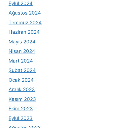
Eylül 2024
Ağustos 2024
Temmuz 2024
Haziran 2024
Mayıs 2024
Nisan 2024
Mart 2024
Şubat 2024
Ocak 2024
Aralık 2023
Kasım 2023
Ekim 2023
Eylül 2023
Ağustos 2023