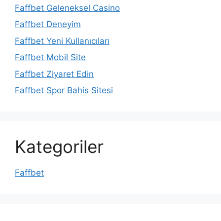
Faffbet Geleneksel Casino
Faffbet Deneyim
Faffbet Yeni Kullanıcıları
Faffbet Mobil Site
Faffbet Ziyaret Edin
Faffbet Spor Bahis Sitesi
Kategoriler
Faffbet