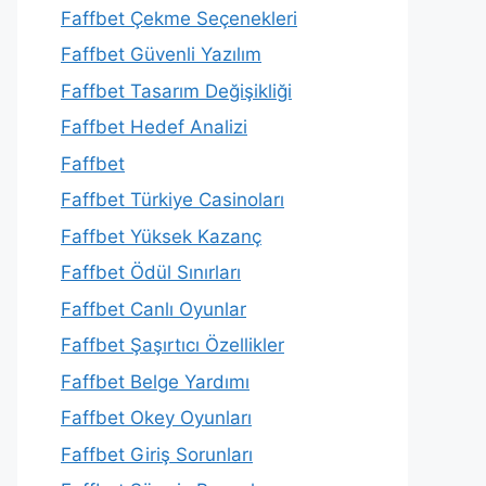
Faffbet Çekme Seçenekleri
Faffbet Güvenli Yazılım
Faffbet Tasarım Değişikliği
Faffbet Hedef Analizi
Faffbet
Faffbet Türkiye Casinoları
Faffbet Yüksek Kazanç
Faffbet Ödül Sınırları
Faffbet Canlı Oyunlar
Faffbet Şaşırtıcı Özellikler
Faffbet Belge Yardımı
Faffbet Okey Oyunları
Faffbet Giriş Sorunları