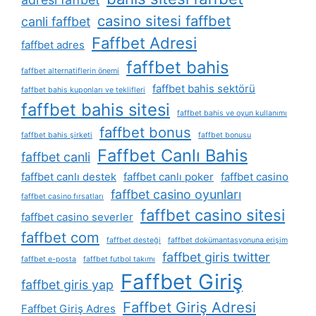
casino sitesi faffbet
canli faffbet
Faffbet Adresi
faffbet adres
faffbet bahis
faffbet alternatiflerin önemi
faffbet bahis sektörü
faffbet bahis kuponları ve teklifleri
faffbet bahis sitesi
faffbet bahis ve oyun kullanımı
faffbet bonus
faffbet bahis şirketi
faffbet bonusu
Faffbet Canlı Bahis
faffbet canli
faffbet canlı destek
faffbet canlı poker
faffbet casino
faffbet casino oyunları
faffbet casino fırsatları
faffbet casino sitesi
faffbet casino severler
faffbet com
faffbet desteği
faffbet dokümantasyonuna erişim
faffbet giris twitter
faffbet e-posta
faffbet futbol takımı
Faffbet Giriş
faffbet giris yap
Faffbet Giriş Adresi
Faffbet Giriş Adres