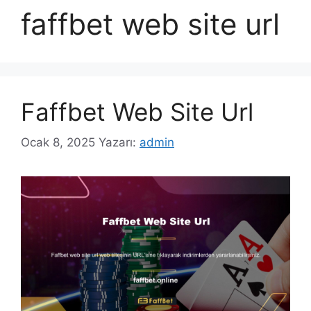
faffbet web site url
Faffbet Web Site Url
Ocak 8, 2025
Yazarı:
admin