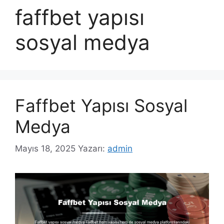
faffbet yapısı
sosyal medya
Faffbet Yapısı Sosyal
Medya
Mayıs 18, 2025
Yazarı:
admin