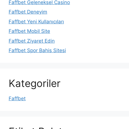
Faffbet Geleneksel Casino
Faffbet Deneyim
Faffbet Yeni Kullanıcıları
Faffbet Mobil Site
Faffbet Ziyaret Edin
Faffbet Spor Bahis Sitesi
Kategoriler
Faffbet