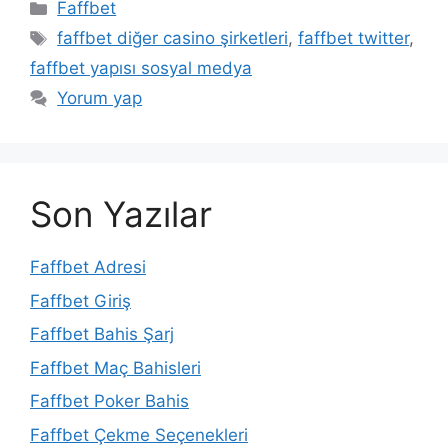
Kategoriler
Faffbet
Etiketler
faffbet diğer casino şirketleri
,
faffbet twitter
,
faffbet yapısı sosyal medya
Yorum yap
Son Yazılar
Faffbet Adresi
Faffbet Giriş
Faffbet Bahis Şarj
Faffbet Maç Bahisleri
Faffbet Poker Bahis
Faffbet Çekme Seçenekleri