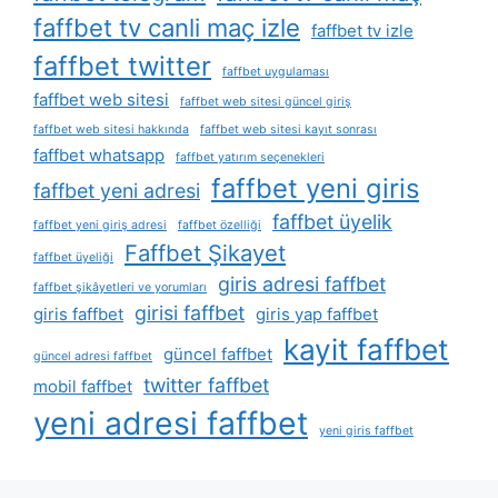
faffbet tv canli maç izle
faffbet tv izle
faffbet twitter
faffbet uygulaması
faffbet web sitesi
faffbet web sitesi güncel giriş
faffbet web sitesi hakkında
faffbet web sitesi kayıt sonrası
faffbet whatsapp
faffbet yatırım seçenekleri
faffbet yeni giris
faffbet yeni adresi
faffbet üyelik
faffbet yeni giriş adresi
faffbet özelliği
Faffbet Şikayet
faffbet üyeliği
giris adresi faffbet
faffbet şikâyetleri ve yorumları
girisi faffbet
giris faffbet
giris yap faffbet
kayit faffbet
güncel faffbet
güncel adresi faffbet
twitter faffbet
mobil faffbet
yeni adresi faffbet
yeni giris faffbet