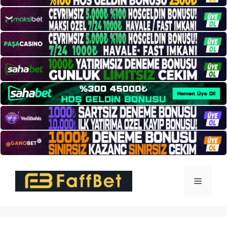
İçeriğe
atla
Menü