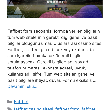
Faffbet form seobahis, formda verilen bilgilerin
tüm web sitelerinin gerektirdiği genel ve basit
bilgiler olduğunu umar. Uluslararası casino sitesi
Faffbet, sizi tedirgin edecek veya kafanızda
soru işaretleri bırakacak önemli bilgiler
sorulmayacak. Gerekli bilgiler: ad, soy ad,
telefon numarası, e-posta adresi, uyruk,
kullanıcı adı, şifre. Tüm web siteleri genel ve
basit bilgilere ihtiyaç duyar. Formu eksiksiz …
Devamını oku…
Kategoriler
Faffbet
Etiketler
faffbet casino sitesi
,
faffbet form
,
faffbet